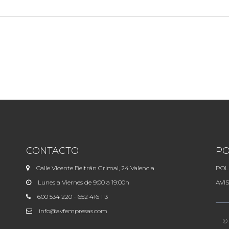
CONTACTO
PO
Calle Vicente Beltrán Grimal, 24 Valencia
POL
Lunes a Viernes de 9:00 a 19:00h
AVI
600 534 220 - 652 416 113
info@avfempresas.com
©