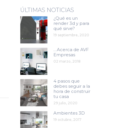
ÚLTIMAS NOTICIAS
¿Qué es un
render 3d y para
qué sirve?
19 septiembre, 2020
…Acerca de AVF
Empresas
02 marzo, 2018
4 pasos que
debes seguir a la
hora de construir
tu casa
29 julio, 2020
Ambientes 3D
19 octubre, 2017