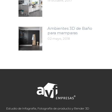
19 octubre, 2017
Ambientes 3D de Baño
para mamparas
02 mayo, 2018
Estudio de Infografía, Fotografía de producto y Render 3D