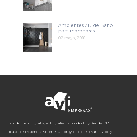
Ambientes 3D de Baño
para mamparas
02 mayo, 2018
Estudio de Infografía, Fotografía de producto y Render 3D
situado en Valencia. Si tienes un proyecto que llevar a cabo y