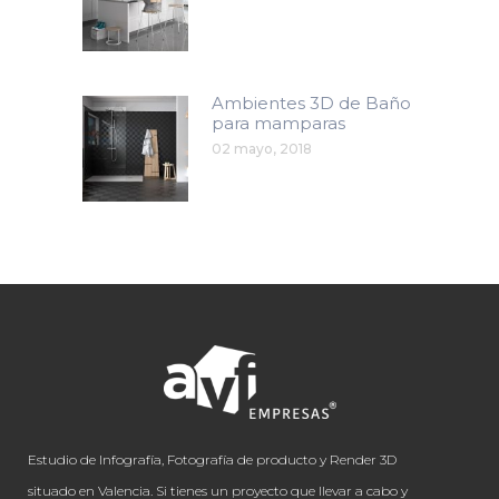
Ambientes 3D de Baño
para mamparas
02 mayo, 2018
Estudio de Infografía, Fotografía de producto y Render 3D
situado en Valencia. Si tienes un proyecto que llevar a cabo y