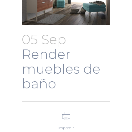
05 Sep
Render
muebles de
baño
Imprimir