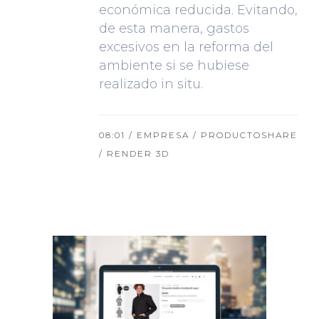
económica reducida. Evitando,
de esta manera, gastos
excesivos en la reforma del
ambiente si se hubiese
realizado in situ.
08:01 /
EMPRESA
/
PRODUCTO
SHARE
/
RENDER 3D