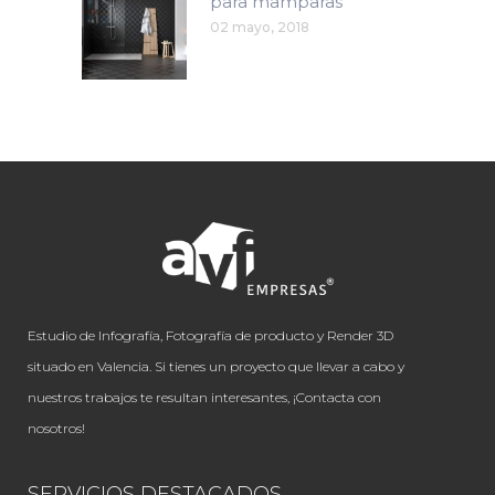
para mamparas
02 mayo, 2018
Estudio de Infografía, Fotografía de producto y Render 3D
situado en Valencia. Si tienes un proyecto que llevar a cabo y
nuestros trabajos te resultan interesantes, ¡Contacta con
nosotros!
SERVICIOS DESTACADOS