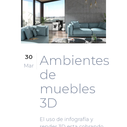
Ambientes
30
Mar
de
muebles
3D
El uso de infografía y
render 3D esta cobrando