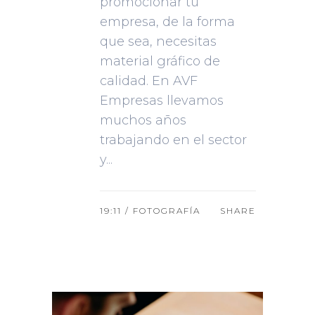
promocionar tu
empresa, de la forma
que sea, necesitas
material gráfico de
calidad. En AVF
Empresas llevamos
muchos años
trabajando en el sector
y...
19:11 /
FOTOGRAFÍA
SHARE