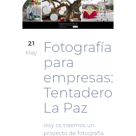
Fotografía
21
May
para
empresas:
Tentadero
La Paz
Hoy os traemos un
proyecto de fotografía